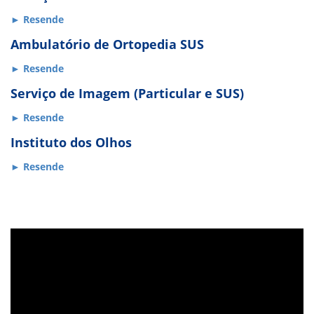
► Resende
Ambulatório de Ortopedia SUS
► Resende
Serviço de Imagem (Particular e SUS)
► Resende
Instituto dos Olhos
► Resende