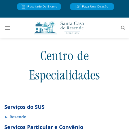
Skip
Resultado Do Exame
Faça Uma Doação
to
content
Centro de
Especialidades
Serviços do SUS
► Resende
Serviços Particular e Convênio