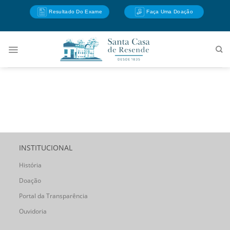
Skip
Resultado Do Exame
Faça Uma Doação
to
content
INSTITUCIONAL
História
Doação
Portal da Transparência
Ouvidoria