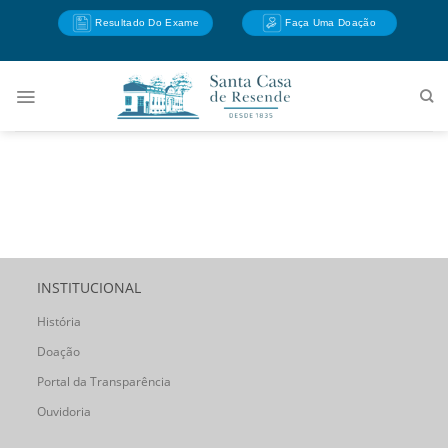
Skip
Resultado Do Exame
Faça Uma Doação
to
content
INSTITUCIONAL
História
Doação
Portal da Transparência
Ouvidoria