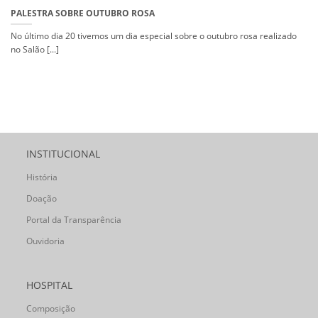
PALESTRA SOBRE OUTUBRO ROSA
No último dia 20 tivemos um dia especial sobre o outubro rosa realizado
no Salão [...]
INSTITUCIONAL
História
Doação
Portal da Transparência
Ouvidoria
HOSPITAL
Composição