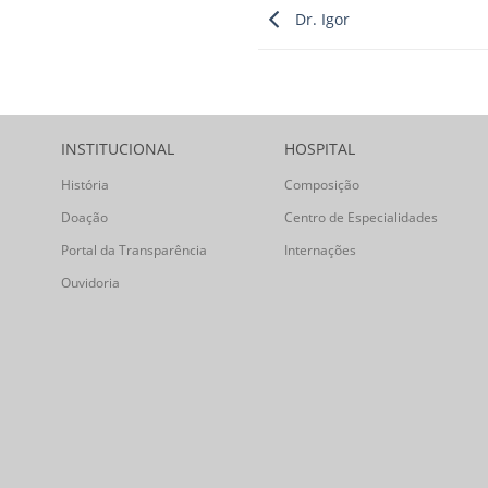
Dr. Igor
INSTITUCIONAL
HOSPITAL
História
Composição
Doação
Centro de Especialidades
Portal da Transparência
Internações
Ouvidoria