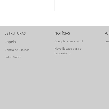
ESTRUTURAS
NOTÍCIAS
FU
Conquista para o CTI
Em
Capela
Novo Espaço para o
Centro de Estudos
Laboratório
Salão Nobre