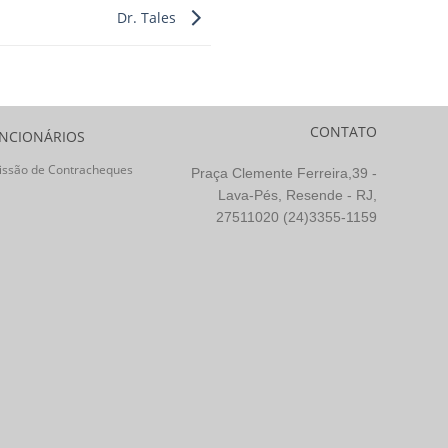
Dr. Tales
CONTATO
NCIONÁRIOS
issão de Contracheques
Praça Clemente Ferreira,39 -
Lava-Pés, Resende - RJ,
27511020 (24)3355-1159