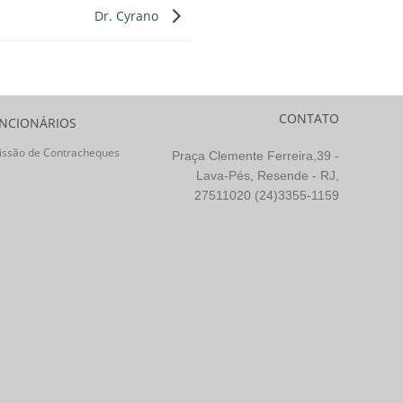
Dr. Cyrano
CONTATO
NCIONÁRIOS
issão de Contracheques
Praça Clemente Ferreira,39 -
Lava-Pés, Resende - RJ,
27511020 (24)3355-1159