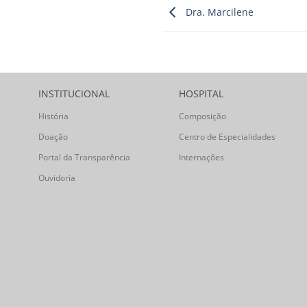
Dra. Marcilene
INSTITUCIONAL
HOSPITAL
História
Composição
Doação
Centro de Especialidades
Portal da Transparência
Internações
Ouvidoria