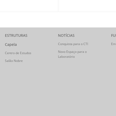
ESTRUTURAS
NOTÍCIAS
FU
Conquista para o CTI
Em
Capela
Novo Espaço para o
Centro de Estudos
Laboratório
Salão Nobre