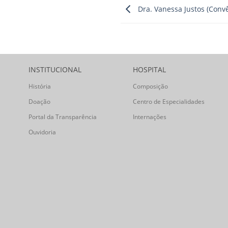
Dra. Vanessa Justos (Conv
INSTITUCIONAL
HOSPITAL
História
Composição
Doação
Centro de Especialidades
Portal da Transparência
Internações
Ouvidoria