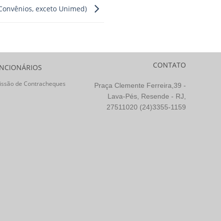
Convênios, exceto Unimed)
CONTATO
NCIONÁRIOS
issão de Contracheques
Praça Clemente Ferreira,39 -
Lava-Pés, Resende - RJ,
27511020 (24)3355-1159