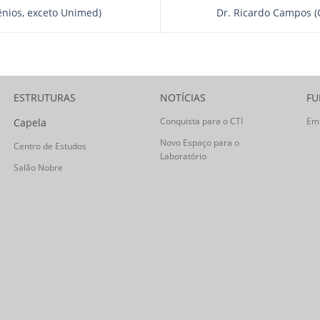
ênios, exceto Unimed)
Dr. Ricardo Campos (
ESTRUTURAS
NOTÍCIAS
FU
Conquista para o CTI
Em
Capela
Novo Espaço para o
Centro de Estudos
Laboratório
Salão Nobre